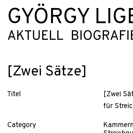
GYÖRGY LIG
AKTUELL
BIOGRAFI
[Zwei Sätze]
Titel
[Zwei Sä
für Strei
Category
Kammerm