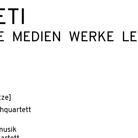
ETI
E
MEDIEN
WERKE
L
tze]
chquartett
usik