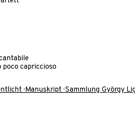
artett
cantabile
o poco capriccioso
ntlicht · Manuskript · Sammlung György Lig