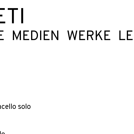
ETI
E
MEDIEN
WERKE
L
ncello solo