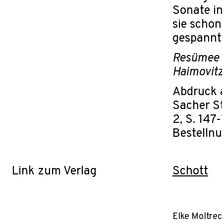
Sonate i
sie schon
gespannt
Resümee e
Haimovitz
Abdruck a
Sacher St
2, S. 147
Bestelln
Link zum Verlag
Schott
Elke Moltrec