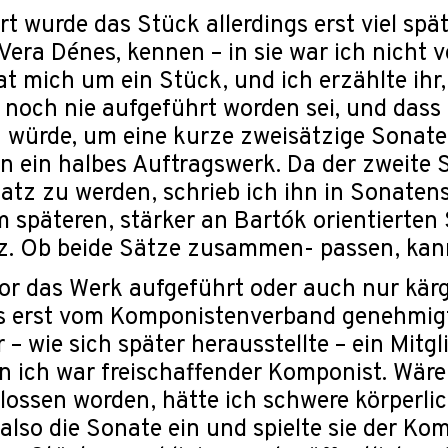
t wurde das Stück allerdings erst viel spät
 Vera Dénes, kennen – in sie war ich nicht ve
bat mich um ein Stück, und ich erzählte ihr
e noch nie aufgeführt worden sei, und dass
n würde, um eine kurze zweisätzige Sonat
 ein halbes Auftragswerk. Da der zweite S
tz zu werden, schrieb ich ihn in Sonatensa
 späteren, stärker an Bartók orientierten St
z. Ob beide Sätze zusammen- passen, kann i
r das Werk aufgeführt oder auch nur kärg
s erst vom Komponistenverband genehmigt 
 – wie sich später herausstellte – ein Mitg
nn ich war freischaffender Komponist. Wä
ossen worden, hätte ich schwere körperli
 also die Sonate ein und spielte sie der K