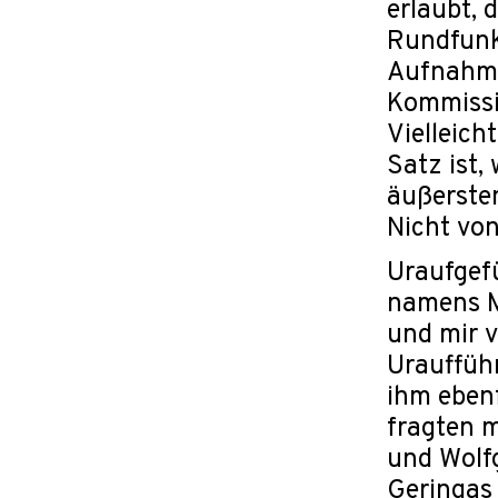
erlaubt, 
Rundfunk
Aufnahme
Kommissi
Vielleich
Satz ist,
äußerste
Nicht vo
Uraufgefü
namens M
und mir v
Uraufführ
ihm ebenf
fragten m
und Wolf
Geringas 