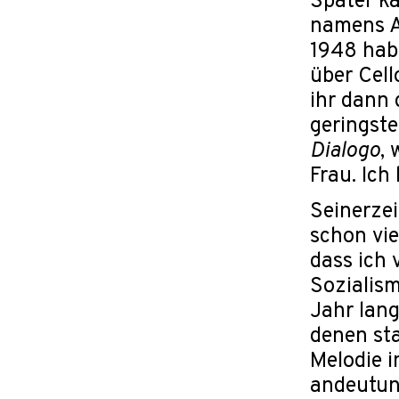
Später k
namens An
1948 habe
über Cell
ihr dann 
geringste
Dialogo
,
Frau. Ich
Seinerzei
schon vie
dass ich 
Sozialism
Jahr lan
denen sta
Melodie i
andeutung