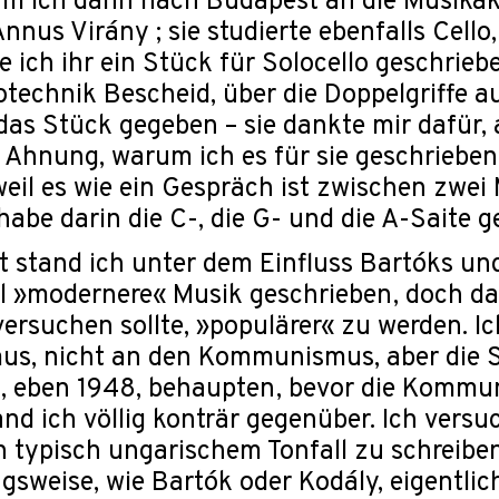
am ich dann nach Budapest an die Musikak
nus Virány ; sie studierte ebenfalls Cello, 
 ich ihr ein Stück für Solocello geschrieb
otechnik Bescheid, über die Doppelgriffe au
das Stück gegeben – sie dankte mir dafür, a
 Ahnung, warum ich es für sie geschrieben
 weil es wie ein Gespräch ist zwischen zw
 habe darin die C-, die G- und die A-Saite 
t stand ich unter dem Einfluss Bartóks un
l »modernere« Musik geschrieben, doch dan
versuchen sollte, »populärer« zu werden. I
us, nicht an den Kommunismus, aber die S
g, eben 1948, behaupten, bevor die Kommu
nd ich völlig konträr gegenüber. Ich versu
n typisch ungarischem Tonfall zu schreiben,
sweise, wie Bartók oder Kodály, eigentlic