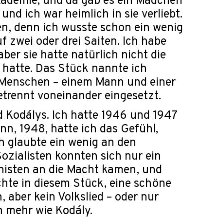
ademie, und da gab es ein Mädchen
und ich war heimlich in sie verliebt.
en, denn ich wusste schon ein wenig
f zwei oder drei Saiten. Ich habe
ber sie hatte natürlich nicht die
 hatte. Das Stück nannte ich
ei Menschen – einem Mann und einer
getrennt voneinander eingesetzt.
d Kodálys. Ich hatte 1946 und 1947
n, 1948, hatte ich das Gefühl,
ch glaubte ein wenig an den
ozialisten konnten sich nur ein
nisten an die Macht kamen, und
chte in diesem Stück, eine schöne
 aber kein Volkslied – oder nur
h mehr wie Kodály.