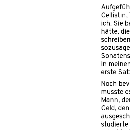
Aufgeführ
Cellistin,
ich. Sie 
hätte, di
schreibe
sozusagen
Sonatensa
in meinem
erste Sat
Noch bevo
musste e
Mann, der
Geld, de
ausgeschl
studierte