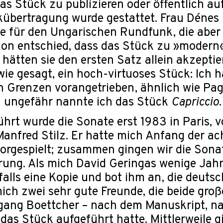
das Stück zu publizieren oder öffentlich a
übertragung wurde gestattet. Frau Dénes
 für den Ungarischen Rundfunk, die aber 
on entschied, dass das Stück zu »modern«
t hätten sie den ersten Satz allein akzeptie
 wie gesagt, ein hoch-virtuoses Stück: Ich h
n Grenzen vorangetrieben, ähnlich wie Pag
n ungefähr nannte ich das Stück
Capriccio
.
hrt wurde die Sonate erst 1983 in Paris, 
anfred Stilz. Er hatte mich Anfang der ac
orgespielt; zusammen gingen wir die Sonat
ung. Als mich David Geringas wenige Jahre
alls eine Kopie und bot ihm an, die deuts
ich zwei sehr gute Freunde, die beide große
gang Boettcher – nach dem Manuskript, na
das Stück aufgeführt hatte. Mittlerweile gib