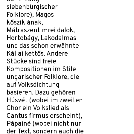
siebenbürgischer
Folklore), Magos
kősziklának,
Mátraszentimrei dalok,
Hortobágy, Lakodalmas
und das schon erwähnte
Kállai kettős. Andere
Stücke sind freie
Kompositionen im Stile
ungarischer Folklore, die
auf Volksdichtung
basieren. Dazu gehören
Húsvét (wobei im zweiten
Chor ein Volkslied als
Cantus firmus erscheint),
Pápainé (wobei nicht nur
der Text, sondern auch die