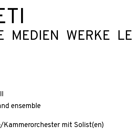
ETI
E
MEDIEN
WERKE
L
II
 and ensemble
/Kammerorchester mit Solist(en)