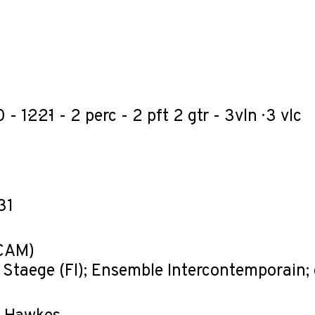
·0 - 1·2·2·1 - 2 perc - 2 pft· 2 gtr - 3vln · 3 vlc
31
RCAM)
Staege (Fl); Ensemble Intercontemporain;