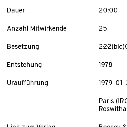
Dauer
20:00
Anzahl Mitwirkende
25
Besetzung
2·2·2·(blc)
Entstehung
1978
Uraufführung
1979-01-
Paris (I
Roswitha 