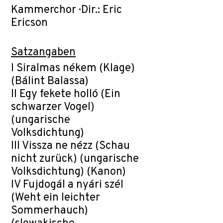
Kammerchor · Dir.: Eric
Ericson
Satzangaben
I Siralmas nékem (Klage)
(Bálint Balassa)
II Egy fekete holló (Ein
schwarzer Vogel)
(ungarische
Volksdichtung)
III Vissza ne nézz (Schau
nicht zurück) (ungarische
Volksdichtung) (Kanon)
IV Fujdogál a nyári szél
(Weht ein leichter
Sommerhauch)