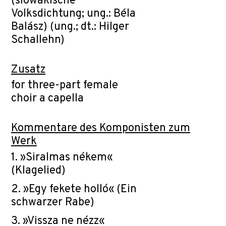
(slowakische
Volksdichtung; ung.: Béla
Balász) (ung.; dt.: Hilger
Schallehn)
Zusatz
for three-part female
choir a capella
Kommentare des Komponisten zum
Werk
1. »Siralmas ne´kem«
(Klagelied)
2. »Egy fekete hollo´« (Ein
schwarzer Rabe)
3. »Vissza ne ne´zz«