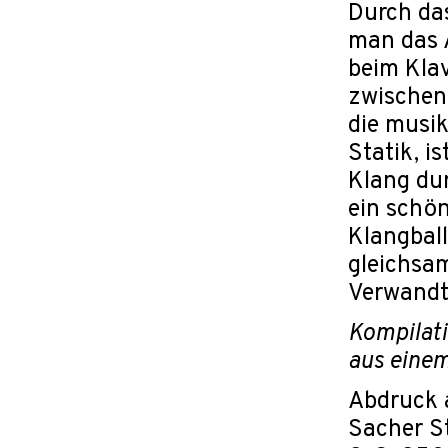
Durch das
man das A
beim Klav
zwischen
die musik
Statik, i
Klang du
ein schö
Klangbal
gleichsa
Verwandt
Kompilati
aus einem
Abdruck a
Sacher St