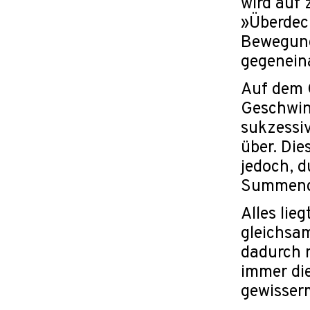
wird auf 
»Überdeck
Bewegung
gegenein
Auf dem C
Geschwind
sukzessiv
über. Die
jedoch, 
Summend
Alles lie
gleichsa
dadurch m
immer die
gewisser