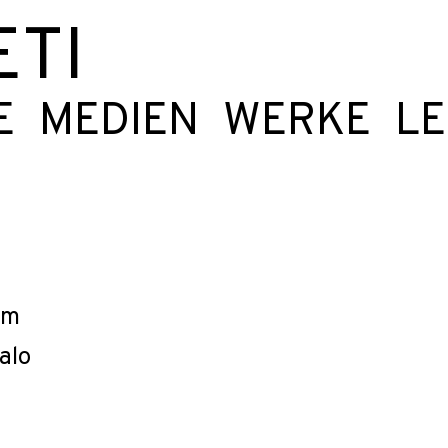
ETI
E
MEDIEN
WERKE
L
um
alo