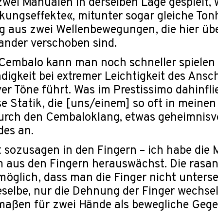
zwei Manualen in derselben Lage gespielt,
ungseffekte«, mitunter sogar gleiche Tonh
 aus zwei Wellenbewegungen, die hier üb
ander verschoben sind.
embalo kann man noch schneller spielen a
igkeit bei extremer Leichtigkeit des Ansc
er Töne führt. Was im Prestissimo dahinflie
se Statik, die [uns/einem] so oft in mein
durch den Cembaloklang, etwas geheimnisvo
es an.
gt sozusagen in den Fingern – ich habe die M
m aus den Fingern herauswächst. Die rasan
öglich, dass man die Finger nicht unterse
selbe, nur die Dehnung der Finger wechse
maßen für zwei Hände als bewegliche Gege