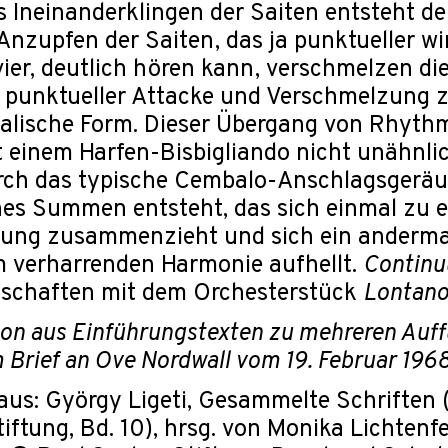
 Ineinanderklingen der Saiten entsteht d
nzupfen der Saiten, das ja punktueller w
ier, deutlich hören kann, verschmelzen di
 punktueller Attacke und Verschmelzung z
alische Form. Dieser Übergang von Rhythm
st einem Harfen-Bisbigliando nicht unähnlich
rch das typische Cembalo-Anschlagsgeräu
nes Summen entsteht, das sich einmal zu e
lung zusammenzieht und sich ein andermal
m verharrenden Harmonie aufhellt.
Contin
schaften mit dem Orchesterstück
Lontan
on aus Einführungstexten zu mehreren Auf
 Brief an Ove Nordwall vom 19. Februar 1968
us: György Ligeti, Gesammelte Schriften 
iftung, Bd. 10), hrsg. von Monika Lichtenf